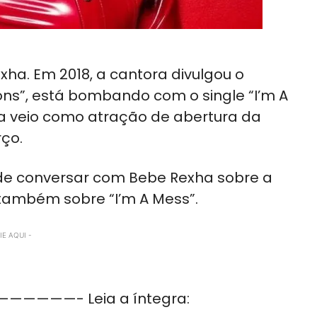
ha. Em 2018, a cantora divulgou o
ions”, está bombando com o single “I’m A
la veio como atração de abertura da
rço.
de conversar com Bebe Rexha sobre a
e também sobre “I’m A Mess”.
E AQUI -
—- Leia a íntegra: