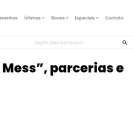
esenhas
Últimas
Shows
Especiais
Contato
Digite aqui sua busca
 Mess”, parcerias e
Compartilhe