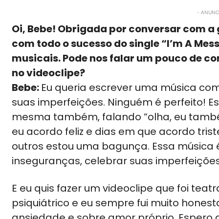
- ANUNCI
Oi, Bebe! Obrigada por conversar com a g
com todo o sucesso do single “I’m A Mes
musicais. Pode nos falar um pouco de c
no videoclipe?
Bebe:
Eu queria escrever uma música co
suas imperfeições. Ninguém é perfeito! 
mesma também, falando “olha, eu também
eu acordo feliz e dias em que acordo tris
outros estou uma bagunça. Essa música é 
inseguranças, celebrar suas imperfeições
E eu quis fazer um videoclipe que foi teat
psiquiátrico e eu sempre fui muito hone
ansiedade e sobre amor próprio. Espero