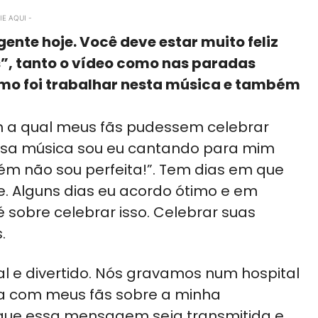
E AQUI -
ente hoje. Você deve estar muito feliz
s”, tanto o vídeo como nas paradas
omo foi trabalhar nesta música e também
m a qual meus fãs pudessem celebrar
Essa música sou eu cantando para mim
 não sou perfeita!”. Tem dias em que
te. Alguns dias eu acordo ótimo e em
sobre celebrar isso. Celebrar suas
.
ral e divertido. Nós gravamos num hospital
sta com meus fãs sobre a minha
 que essa mensagem seja transmitida e