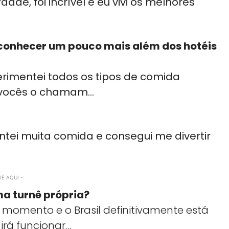
ade, foi incrível e eu vivi os melhores
 conhecer um pouco mais além dos hotéis
perimentei todos os tipos de comida
o vocês o chamam…
entei muita comida e consegui me divertir
E AQUI -
ma turnê própria?
 momento e o Brasil definitivamente está
irá funcionar…