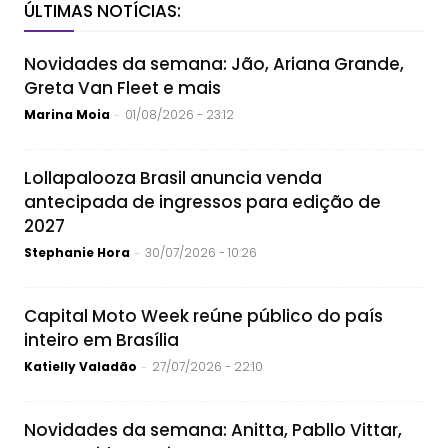
ÚLTIMAS NOTÍCIAS:
Novidades da semana: Jão, Ariana Grande,
Greta Van Fleet e mais
Marina Moia
01/08/2026 - 23:12
-
Lollapalooza Brasil anuncia venda
antecipada de ingressos para edição de
2027
Stephanie Hora
30/07/2026 - 10:26
-
Capital Moto Week reúne público do país
inteiro em Brasília
Katielly Valadão
27/07/2026 - 22:10
-
Novidades da semana: Anitta, Pabllo Vittar,