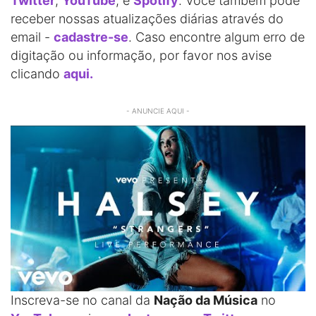
Twitter
,
YouTube
, e
Spotify
. Você também pode
receber nossas atualizações diárias através do
email -
cadastre-se
. Caso encontre algum erro de
digitação ou informação, por favor nos avise
clicando
aqui.
- ANUNCIE AQUI -
Inscreva-se no canal da
Nação da Música
no