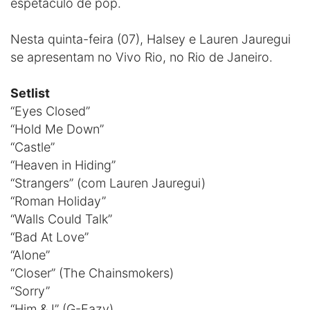
espetáculo de pop.
Nesta quinta-feira (07), Halsey e Lauren Jauregui
se apresentam no Vivo Rio, no Rio de Janeiro.
Setlist
“Eyes Closed”
“Hold Me Down”
“Castle”
“Heaven in Hiding”
“Strangers” (com Lauren Jauregui)
“Roman Holiday”
“Walls Could Talk”
“Bad At Love”
“Alone”
“Closer” (The Chainsmokers)
“Sorry”
“Him & I” (G-Eazy)