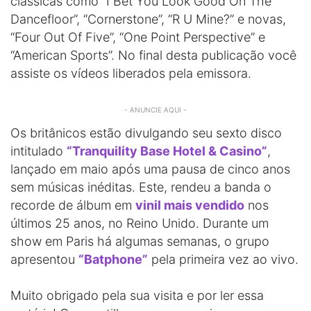
clássicas como “I Bet You Look Good On The
Dancefloor”, “Cornerstone”, “R U Mine?” e novas,
“Four Out Of Five”, “One Point Perspective” e
“American Sports”. No final desta publicação você
assiste os vídeos liberados pela emissora.
- ANUNCIE AQUI -
Os britânicos estão divulgando seu sexto disco
intitulado
“Tranquility Base Hotel & Casino”
,
lançado em maio após uma pausa de cinco anos
sem músicas inéditas. Este, rendeu a banda o
recorde de álbum em
vinil mais vendido
nos
últimos 25 anos, no Reino Unido. Durante um
show em Paris há algumas semanas, o grupo
apresentou
“Batphone”
pela primeira vez ao vivo.
Muito obrigado pela sua visita e por ler essa