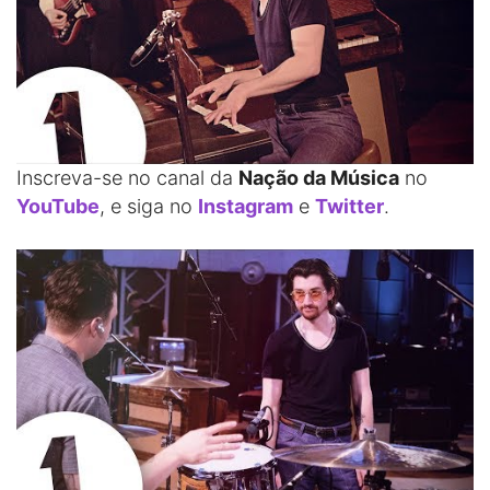
Inscreva-se no canal da
Nação da Música
no
YouTube
, e siga no
Instagram
e
Twitter
.