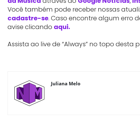
da Música
através do
Google Notícias
,
In
Você também pode receber nossas atualiz
cadastre-se
. Caso encontre algum erro d
avise clicando
aqui.
Assista ao live de “Always” no topo desta 
WhatsApp
X
Compartilhe
Juliana Melo