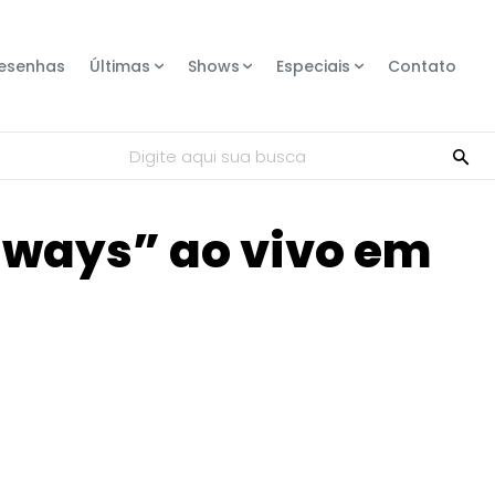
esenhas
Últimas
Shows
Especiais
Contato
Digite aqui sua busca
Always” ao vivo em
Compartilhe