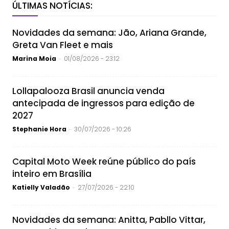
ÚLTIMAS NOTÍCIAS:
Novidades da semana: Jão, Ariana Grande,
Greta Van Fleet e mais
Marina Moia
01/08/2026 - 23:12
-
Lollapalooza Brasil anuncia venda
antecipada de ingressos para edição de
2027
Stephanie Hora
30/07/2026 - 10:26
-
Capital Moto Week reúne público do país
inteiro em Brasília
Katielly Valadão
27/07/2026 - 22:10
-
Novidades da semana: Anitta, Pabllo Vittar,