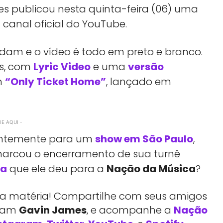
es publicou nesta quinta-feira (06) uma
canal oficial do YouTube.
dam e o vídeo é todo em preto e branco.
es, com
Lyric Video
e uma
versão
m
“Only Ticket Home”
, lançado em
E AQUI -
ecentemente para um
show em São Paulo
,
marcou o encerramento de sua turnê
va
que ele deu para a
Nação da Música
?
essa matéria! Compartilhe com seus amigos
rtam
Gavin James
, e acompanhe a
Nação