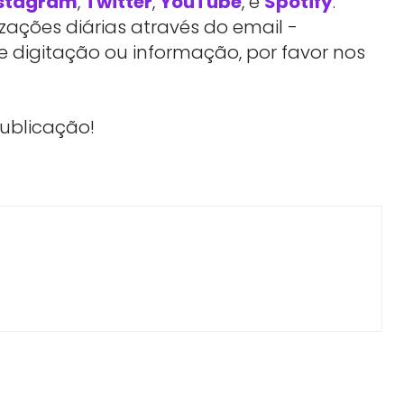
stagram
,
Twitter
,
YouTube
, e
Spotify
.
ações diárias através do email -
e digitação ou informação, por favor nos
publicação!
Facebook
Telegram
Linkedin
Copy URL